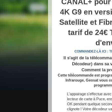
CANAL+ pour 
4K G9 en vers
Satellite et Fi
tarif de 24€ 
d'en
COMMANDEZ-LÀ ICI :
Il s'agit de la télécomm
Décodeur) dans sa v
Comment la pr
Cette télécommande est progr
Infrarouge, Geosat vous 
programma
L'appairage s'effectue avec 
lecteur de carte à Puce, e
OK pendant quelque second
clignote ! Votre décodeur v