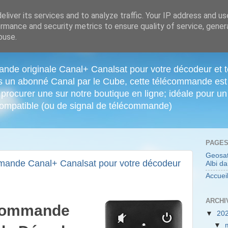
liver its services and to analyze traffic. Your IP address and u
rmance and security metrics to ensure quality of service, gene
buse.
nde originale Canal+ Canalsat pour votre décodeur et 
es un abonné Canal par le Cube, cette télécommande est 
procurer une sur notre boutique en ligne; idéale pour u
 compatible (ou de signal de télécommande)
PAGE
Geosat
ande Canal+ Canalsat pour votre décodeur
Albi da
Accuei
ARCHI
écommande
▼
20
▼