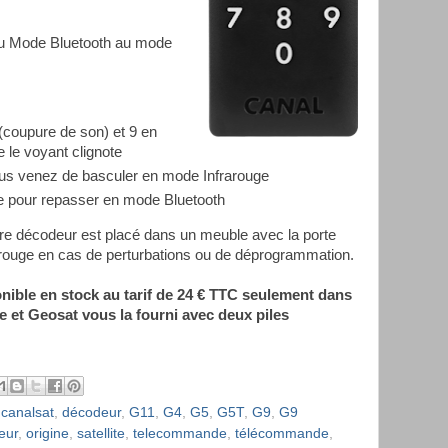
u Mode Bluetooth au mode
coupure de son) et 9 en
le voyant clignote
us venez de basculer en mode Infrarouge
 pour repasser en mode Bluetooth
tre décodeur est placé dans un meuble avec la porte
arouge en cas de perturbations ou de déprogrammation.
ible en stock au tarif de 24 € TTC seulement dans
e et Geosat vous la fourni avec deux piles
,
canalsat
,
décodeur
,
G11
,
G4
,
G5
,
G5T
,
G9
,
G9
eur
,
origine
,
satellite
,
telecommande
,
télécommande
,