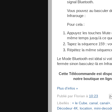
signal Bluetooth.
Vous pouvez au basculer d
Infrarouge :
Pour cela :
Appuyez les touches Mute (
même temps jusqu'à ce que 
Tapez la séquence 159 : vo
Répétez la même séquence
Le Mode Bluetooth est idéal si vo
fermée sinon basculez-là en Infr
Cette Télécommande est dispon
notre boutique en lign
Plus d'infos »
Publié par
Florian
à
10:23
Libellés :
+ le Cube
,
canal
,
canal+
Décodeur 4K
,
location
,
mini-decod