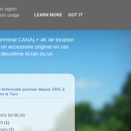
ser-agent
rate usage
LEARN MORE
GOT IT
terminal CANAL+ 4K de location
un accessoire original en cas
n deuxième écran ou un
S
 Antenniste pionnier depuis 1991 à
ns le Tarn
l
VES DU BLOG
24
(1)
mars
(1)