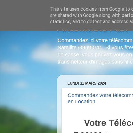
This site uses cookies from Google to de
are shared with Google along with perfo
statistics, and to detect and address a
Antenniste Albi
Commandez ici votre télécomma
Satellite G9 et G11. Si vous êt
de casse, vous pouvez vous en 
transmetteur d'images sans fil
LUNDI 11 MARS 2024
Commandez votre télécomm
en Location
Votre Tél