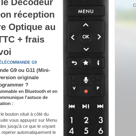
le Décodeur
C
ion réception
bre Optique au
TTC + frais
voi
 TÉLÉCOMMANDE G9
ande G9 ou G11 (Mini-
ersion originale
ogrammer ?
ammable en Bluetooth et en
communique l'astuce de
tion :
le bouton situé à côté du
nsuite vous appuyez sur Menu
es jusqu'à ce que le voyant
a repérer automatiquement le